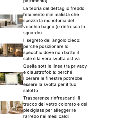
patrimonio)
La teoria del dettaglio freddo:
l’elemento minimalista che
spezza la monotonia del
vecchio bagno (e rinfresca lo
sguardo)
Il segreto dell’angolo cieco:
perché posizionare lo
specchio dove non batte il
sole è la vera svolta estiva
Quella sottile linea tra privacy
e claustrofobia: perché
liberare le finestre potrebbe
essere la svolta per il tuo
salotto
Trasparenze rinfrescanti: il
trucco del vetro colorato e del
plexiglass per alleggerire
l’arredo nei mesi caldi