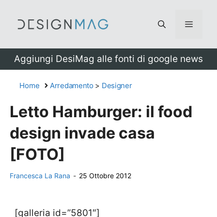
Vai
al
Menu
contenuto
Aggiungi DesiMag alle fonti di google news
Home
Arredamento
>
Designer
Letto Hamburger: il food
design invade casa
[FOTO]
Francesca La Rana
-
25 Ottobre 2012
[galleria id=”5801″]