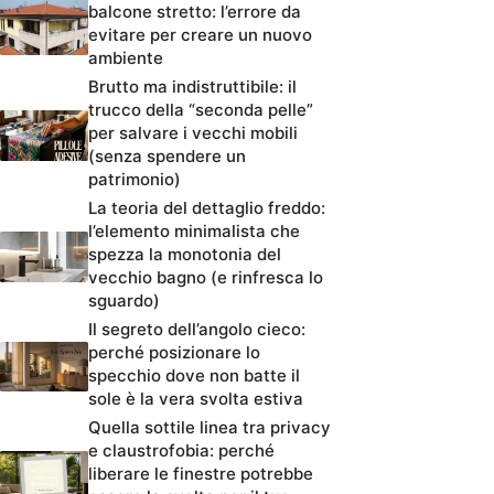
balcone stretto: l’errore da
evitare per creare un nuovo
ambiente
Brutto ma indistruttibile: il
trucco della “seconda pelle”
per salvare i vecchi mobili
(senza spendere un
patrimonio)
La teoria del dettaglio freddo:
l’elemento minimalista che
spezza la monotonia del
vecchio bagno (e rinfresca lo
sguardo)
Il segreto dell’angolo cieco:
perché posizionare lo
specchio dove non batte il
sole è la vera svolta estiva
Quella sottile linea tra privacy
e claustrofobia: perché
liberare le finestre potrebbe