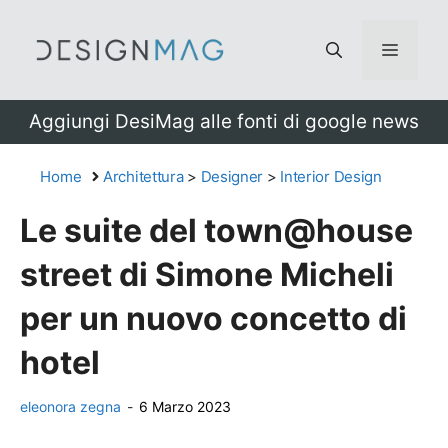
Vai
al
Menu
contenuto
Aggiungi DesiMag alle fonti di google news
Home
Architettura
>
Designer
>
Interior Design
Le suite del town@house
street di Simone Micheli
per un nuovo concetto di
hotel
eleonora zegna
-
6 Marzo 2023