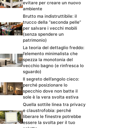
evitare per creare un nuovo
ambiente
Brutto ma indistruttibile: il
trucco della “seconda pelle”
per salvare i vecchi mobili
(senza spendere un
patrimonio)
La teoria del dettaglio freddo:
l’elemento minimalista che
spezza la monotonia del
vecchio bagno (e rinfresca lo
sguardo)
Il segreto dell’angolo cieco:
perché posizionare lo
specchio dove non batte il
sole è la vera svolta estiva
Quella sottile linea tra privacy
e claustrofobia: perché
liberare le finestre potrebbe
essere la svolta per il tuo