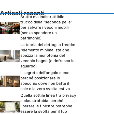
Articoli recenti
Brutto ma indistruttibile: il
trucco della “seconda pelle”
per salvare i vecchi mobili
(senza spendere un
patrimonio)
La teoria del dettaglio freddo:
l’elemento minimalista che
spezza la monotonia del
vecchio bagno (e rinfresca lo
sguardo)
Il segreto dell’angolo cieco:
perché posizionare lo
specchio dove non batte il
sole è la vera svolta estiva
Quella sottile linea tra privacy
e claustrofobia: perché
liberare le finestre potrebbe
essere la svolta per il tuo