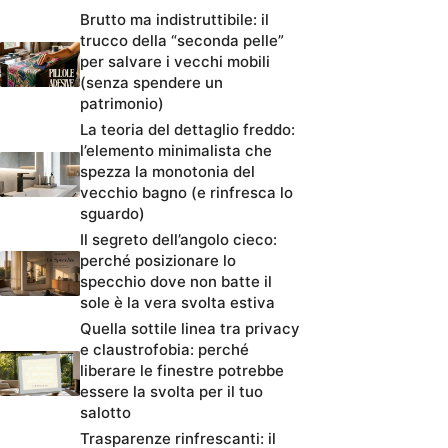
Brutto ma indistruttibile: il
trucco della “seconda pelle”
per salvare i vecchi mobili
(senza spendere un
patrimonio)
La teoria del dettaglio freddo:
l’elemento minimalista che
spezza la monotonia del
vecchio bagno (e rinfresca lo
sguardo)
Il segreto dell’angolo cieco:
perché posizionare lo
specchio dove non batte il
sole è la vera svolta estiva
Quella sottile linea tra privacy
e claustrofobia: perché
liberare le finestre potrebbe
essere la svolta per il tuo
salotto
Trasparenze rinfrescanti: il