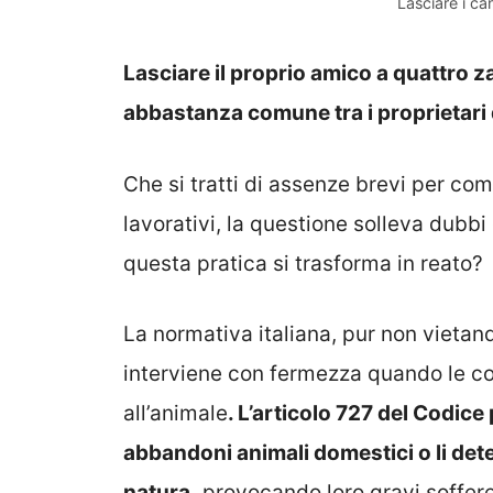
Lasciare i ca
Lasciare il proprio amico a quattro z
abbastanza comune tra i proprietari 
Che si tratti di assenze brevi per com
lavorativi, la questione solleva dub
questa pratica si trasforma in reato?
La normativa italiana, pur non vietand
interviene con fermezza quando le co
all’animale
. L’articolo 727 del Codic
abbandoni animali domestici o li det
natura,
provocando loro gravi soffere