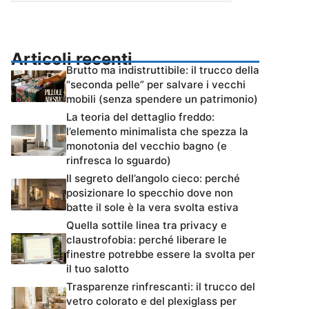
Articoli recenti
Brutto ma indistruttibile: il trucco della
“seconda pelle” per salvare i vecchi
mobili (senza spendere un patrimonio)
La teoria del dettaglio freddo:
l’elemento minimalista che spezza la
monotonia del vecchio bagno (e
rinfresca lo sguardo)
Il segreto dell’angolo cieco: perché
posizionare lo specchio dove non
batte il sole è la vera svolta estiva
Quella sottile linea tra privacy e
claustrofobia: perché liberare le
finestre potrebbe essere la svolta per
il tuo salotto
Trasparenze rinfrescanti: il trucco del
vetro colorato e del plexiglass per