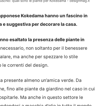
muschio: quali sono le piante per Kokedama - designmag.it
giapponese Kokedama hanno un fascino in
ta e suggestiva per decorare la casa.
nno esaltato la presenza delle piante in
necessario, non soltanto per il benessere
alare, ma anche per spezzare lo stile
 le correnti del design.
 sia presente almeno un’amica verde. Da
ne, fino alle piante da giardino nel caso in cui
ospitarle. Ma anche in questo settore le
ondendosi a macchia d’olio in tutto il mondo.