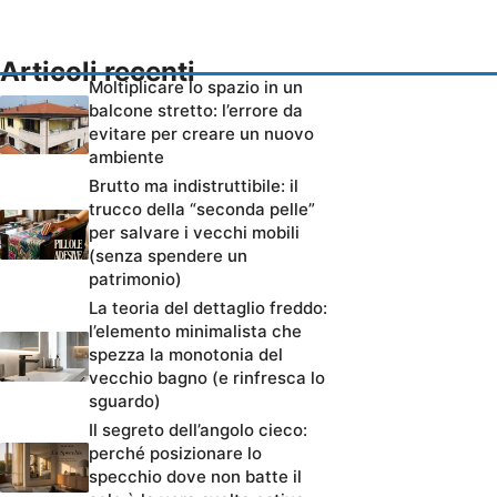
Articoli recenti
Moltiplicare lo spazio in un
balcone stretto: l’errore da
evitare per creare un nuovo
ambiente
Brutto ma indistruttibile: il
trucco della “seconda pelle”
per salvare i vecchi mobili
(senza spendere un
patrimonio)
La teoria del dettaglio freddo:
l’elemento minimalista che
spezza la monotonia del
vecchio bagno (e rinfresca lo
sguardo)
Il segreto dell’angolo cieco:
perché posizionare lo
specchio dove non batte il