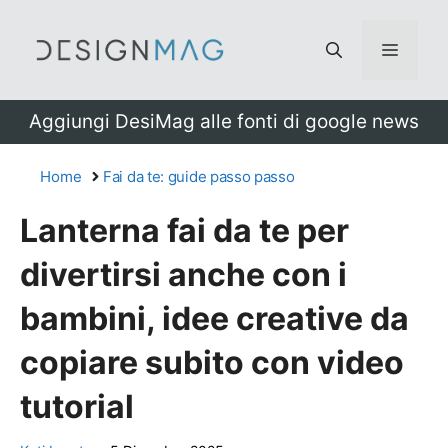
Vai
al
Menu
contenuto
Aggiungi DesiMag alle fonti di google news
Home
Fai da te: guide passo passo
Lanterna fai da te per
divertirsi anche con i
bambini, idee creative da
copiare subito con video
tutorial