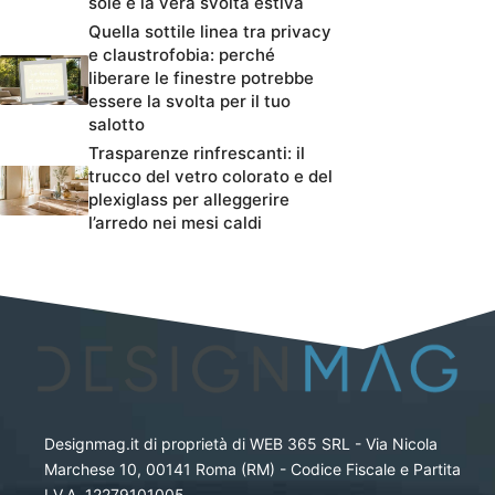
sole è la vera svolta estiva
Quella sottile linea tra privacy
e claustrofobia: perché
liberare le finestre potrebbe
essere la svolta per il tuo
salotto
Trasparenze rinfrescanti: il
trucco del vetro colorato e del
plexiglass per alleggerire
l’arredo nei mesi caldi
Designmag.it di proprietà di WEB 365 SRL - Via Nicola
Marchese 10, 00141 Roma (RM) - Codice Fiscale e Partita
I.V.A. 12279101005