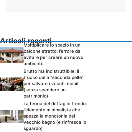
Articoli recenti
Moltiplicare lo spazio in un
balcone stretto: l’errore da
evitare per creare un nuovo
ambiente
Brutto ma indistruttibile: il
trucco della “seconda pelle”
per salvare i vecchi mobili
(senza spendere un
patrimonio)
La teoria del dettaglio freddo:
l’elemento minimalista che
spezza la monotonia del
vecchio bagno (e rinfresca lo
sguardo)