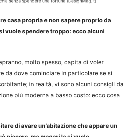
cchia senza spendere una fortuna (DesignMag.it)
re casa propria e non sapere proprio da
si vuole spendere troppo: ecco alcuni
apranno, molto spesso, capita di voler
e da dove cominciare in particolare se si
rbitante; in realtà, vi sono alcuni consigli da
tazione più moderna a basso costo: ecco cosa
itare di avare un’abitazione che appare un
uò piacere, ma magari la si vuole