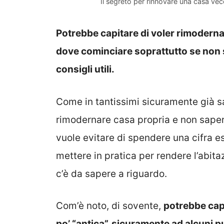
Il segreto per rinnovare una casa ve
Potrebbe capitare di voler rimoderna
dove cominciare soprattutto se non 
consigli utili.
Come in tantissimi sicuramente già s
rimodernare casa propria e non saper
vuole evitare di spendere una cifra eso
mettere in pratica per rendere l’abi
c’è da sapere a riguardo.
Com’è noto, di sovente,
potrebbe cap
po’ “antica”, sicuramente ad alcuni p