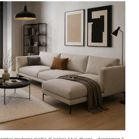
embra moderna rischia di isolare il tuo divano - designmag.it