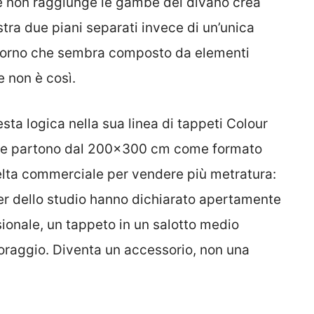
he non raggiunge le gambe del divano crea
istra due piani separati invece di un’unica
oggiorno che sembra composto da elementi
 non è così.
sta logica nella sua linea di tappeti Colour
che partono dal 200×300 cm come formato
celta commerciale per vendere più metratura:
ner dello studio hanno dichiarato apertamente
sionale, un tappeto in un salotto medio
oraggio. Diventa un accessorio, non una