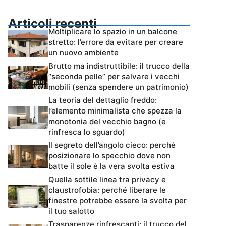
Articoli recenti
Moltiplicare lo spazio in un balcone
stretto: l’errore da evitare per creare
un nuovo ambiente
Brutto ma indistruttibile: il trucco della
“seconda pelle” per salvare i vecchi
mobili (senza spendere un patrimonio)
La teoria del dettaglio freddo:
l’elemento minimalista che spezza la
monotonia del vecchio bagno (e
rinfresca lo sguardo)
Il segreto dell’angolo cieco: perché
posizionare lo specchio dove non
batte il sole è la vera svolta estiva
Quella sottile linea tra privacy e
claustrofobia: perché liberare le
finestre potrebbe essere la svolta per
il tuo salotto
Trasparenze rinfrescanti: il trucco del