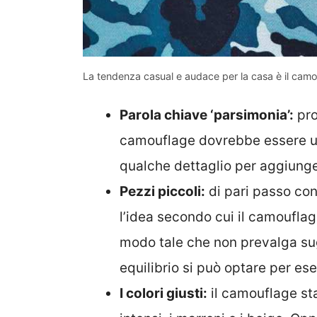
La tendenza casual e audace per la casa è il camo
Parola chiave ‘parsimonia’:
pro
camouflage dovrebbe essere u
qualche dettaglio per aggiunger
Pezzi piccoli:
di pari passo con
l’idea secondo cui il camouflag
modo tale che non prevalga sugli
equilibrio si può optare per es
I colori giusti:
il camouflage sta