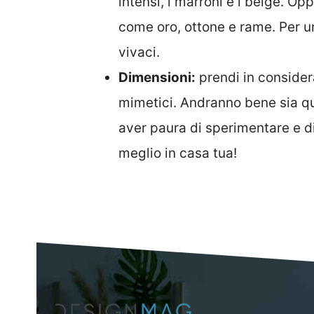
intensi, i marroni e i beige. Op
come oro, ottone e rame. Per un
vivaci.
Dimensioni:
prendi in considera
mimetici. Andranno bene sia que
aver paura di sperimentare e d
meglio in casa tua!