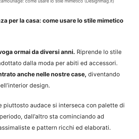
 camouflage: come usare lo stile mimetico (Designmag.it)
za per la casa: come usare lo stile mimetico
 voga ormai da diversi anni.
Riprende lo stile
dottato dalla moda per abiti ed accessori.
ntrato anche nelle nostre case,
diventando
ll’interior design.
e piuttosto audace si interseca con palette di
 periodo, dall’altro sta cominciando ad
simaliste e pattern ricchi ed elaborati.