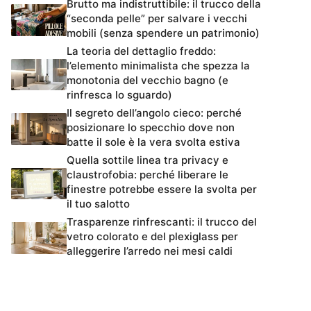
Brutto ma indistruttibile: il trucco della
“seconda pelle” per salvare i vecchi
mobili (senza spendere un patrimonio)
La teoria del dettaglio freddo:
l’elemento minimalista che spezza la
monotonia del vecchio bagno (e
rinfresca lo sguardo)
Il segreto dell’angolo cieco: perché
posizionare lo specchio dove non
batte il sole è la vera svolta estiva
Quella sottile linea tra privacy e
claustrofobia: perché liberare le
finestre potrebbe essere la svolta per
il tuo salotto
Trasparenze rinfrescanti: il trucco del
vetro colorato e del plexiglass per
alleggerire l’arredo nei mesi caldi