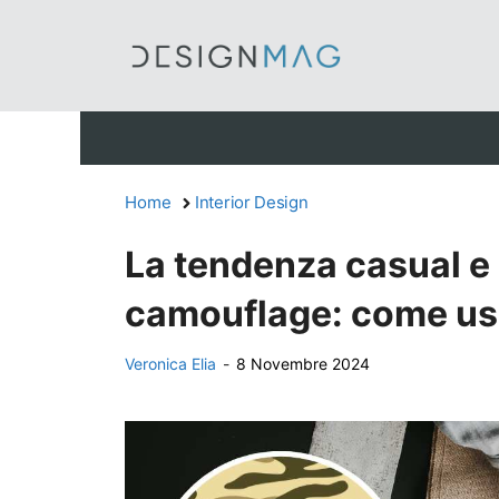
Vai
al
contenuto
Home
Interior Design
La tendenza casual e 
camouflage: come usa
Veronica Elia
-
8 Novembre 2024