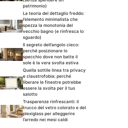
patrimonio)
La teoria del dettaglio freddo:
l’elemento minimalista che
spezza la monotonia del
vecchio bagno (e rinfresca lo
sguardo)
Il segreto dell’angolo cieco:
perché posizionare lo
specchio dove non batte il
sole è la vera svolta estiva
Quella sottile linea tra privacy
e claustrofobia: perché
liberare le finestre potrebbe
essere la svolta per il tuo
salotto
Trasparenze rinfrescanti: il
trucco del vetro colorato e del
plexiglass per alleggerire
l’arredo nei mesi caldi