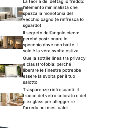
La teoria del dettaglio freddo:
l’elemento minimalista che
spezza la monotonia del
vecchio bagno (e rinfresca lo
sguardo)
Il segreto dell’angolo cieco:
perché posizionare lo
specchio dove non batte il
sole è la vera svolta estiva
Quella sottile linea tra privacy
e claustrofobia: perché
liberare le finestre potrebbe
essere la svolta per il tuo
salotto
Trasparenze rinfrescanti: il
trucco del vetro colorato e del
plexiglass per alleggerire
l’arredo nei mesi caldi