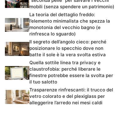
“seconda pelle” per salvare i vecchi
mobili (senza spendere un patrimonio)
La teoria del dettaglio freddo:
l’elemento minimalista che spezza la
monotonia del vecchio bagno (e
rinfresca lo sguardo)
Il segreto dell’angolo cieco: perché
posizionare lo specchio dove non
batte il sole è la vera svolta estiva
Quella sottile linea tra privacy e
claustrofobia: perché liberare le
finestre potrebbe essere la svolta per
il tuo salotto
Trasparenze rinfrescanti: il trucco del
vetro colorato e del plexiglass per
alleggerire l’arredo nei mesi caldi