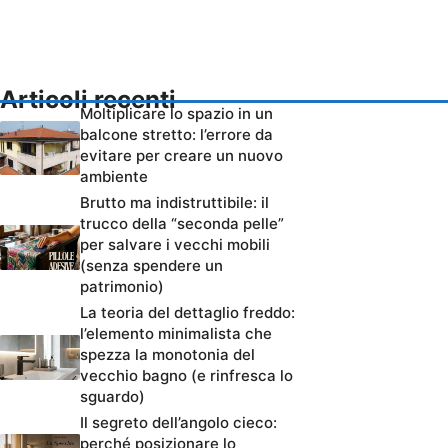
Articoli recenti
Moltiplicare lo spazio in un
balcone stretto: l’errore da
evitare per creare un nuovo
ambiente
Brutto ma indistruttibile: il
trucco della “seconda pelle”
per salvare i vecchi mobili
(senza spendere un
patrimonio)
La teoria del dettaglio freddo:
l’elemento minimalista che
spezza la monotonia del
vecchio bagno (e rinfresca lo
sguardo)
Il segreto dell’angolo cieco:
perché posizionare lo