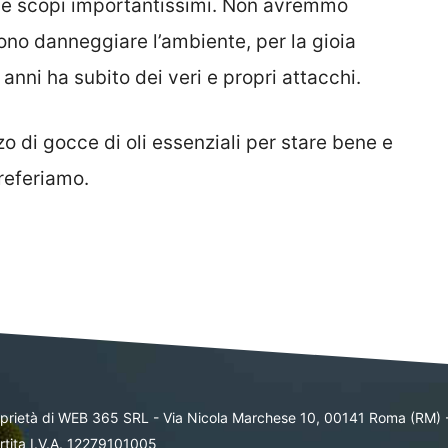
ue scopi importantissimi. Non avremmo
ono danneggiare l’ambiente, per la gioia
anni ha subito dei veri e propri attacchi.
zo di gocce di oli essenziali per stare bene e
referiamo.
oprietà di WEB 365 SRL - Via Nicola Marchese 10, 00141 Roma (RM) 
rtita I.V.A. 12279101005