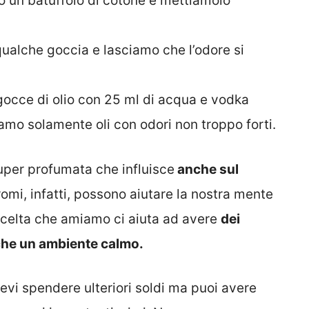
un batuffolo di cotone e mettiamolo
qualche goccia e lasciamo che l’odore si
 gocce di olio con 25 ml di acqua e vodka
amo solamente oli con odori non troppo forti.
per profumata che influisce
anche sul
romi, infatti, possono aiutare la nostra mente
 scelta che amiamo ci aiuta ad avere
dei
nche un ambiente calmo.
evi spendere ulteriori soldi ma puoi avere