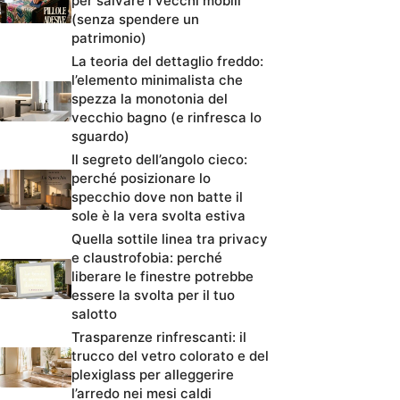
per salvare i vecchi mobili
(senza spendere un
patrimonio)
La teoria del dettaglio freddo:
l’elemento minimalista che
spezza la monotonia del
vecchio bagno (e rinfresca lo
sguardo)
Il segreto dell’angolo cieco:
perché posizionare lo
specchio dove non batte il
sole è la vera svolta estiva
Quella sottile linea tra privacy
e claustrofobia: perché
liberare le finestre potrebbe
essere la svolta per il tuo
salotto
Trasparenze rinfrescanti: il
trucco del vetro colorato e del
plexiglass per alleggerire
l’arredo nei mesi caldi