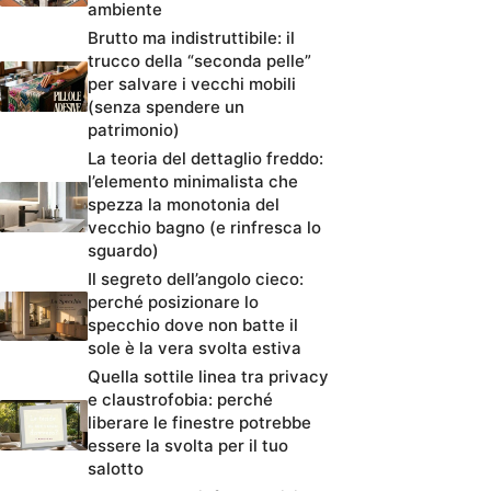
ambiente
Brutto ma indistruttibile: il
trucco della “seconda pelle”
per salvare i vecchi mobili
(senza spendere un
patrimonio)
La teoria del dettaglio freddo:
l’elemento minimalista che
spezza la monotonia del
vecchio bagno (e rinfresca lo
sguardo)
Il segreto dell’angolo cieco:
perché posizionare lo
specchio dove non batte il
sole è la vera svolta estiva
Quella sottile linea tra privacy
e claustrofobia: perché
liberare le finestre potrebbe
essere la svolta per il tuo
salotto