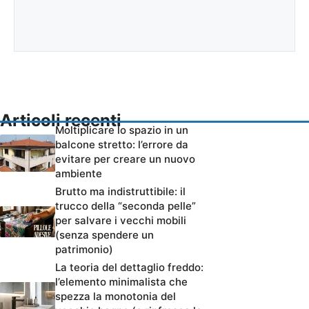
Articoli recenti
Moltiplicare lo spazio in un
balcone stretto: l’errore da
evitare per creare un nuovo
ambiente
Brutto ma indistruttibile: il
trucco della “seconda pelle”
per salvare i vecchi mobili
(senza spendere un
patrimonio)
La teoria del dettaglio freddo:
l’elemento minimalista che
spezza la monotonia del