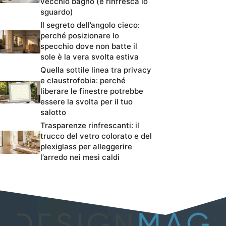
vecchio bagno (e rinfresca lo
sguardo)
Il segreto dell’angolo cieco:
perché posizionare lo
specchio dove non batte il
sole è la vera svolta estiva
Quella sottile linea tra privacy
e claustrofobia: perché
liberare le finestre potrebbe
essere la svolta per il tuo
salotto
Trasparenze rinfrescanti: il
trucco del vetro colorato e del
plexiglass per alleggerire
l’arredo nei mesi caldi