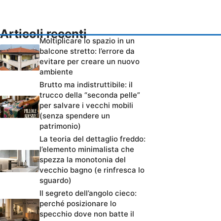
Articoli recenti
Moltiplicare lo spazio in un
balcone stretto: l’errore da
evitare per creare un nuovo
ambiente
Brutto ma indistruttibile: il
trucco della “seconda pelle”
per salvare i vecchi mobili
(senza spendere un
patrimonio)
La teoria del dettaglio freddo:
l’elemento minimalista che
spezza la monotonia del
vecchio bagno (e rinfresca lo
sguardo)
Il segreto dell’angolo cieco:
perché posizionare lo
specchio dove non batte il