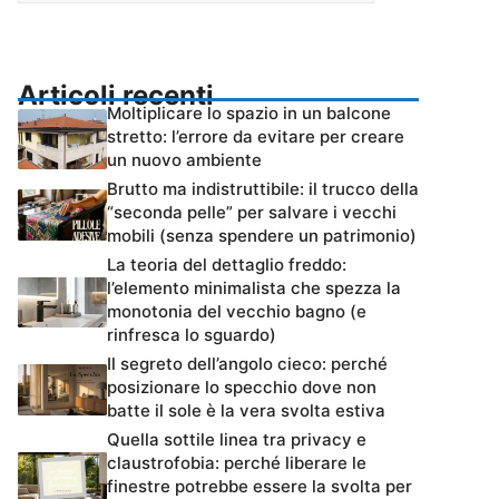
Articoli recenti
Moltiplicare lo spazio in un balcone
stretto: l’errore da evitare per creare
un nuovo ambiente
Brutto ma indistruttibile: il trucco della
“seconda pelle” per salvare i vecchi
mobili (senza spendere un patrimonio)
La teoria del dettaglio freddo:
l’elemento minimalista che spezza la
monotonia del vecchio bagno (e
rinfresca lo sguardo)
Il segreto dell’angolo cieco: perché
posizionare lo specchio dove non
batte il sole è la vera svolta estiva
Quella sottile linea tra privacy e
claustrofobia: perché liberare le
finestre potrebbe essere la svolta per