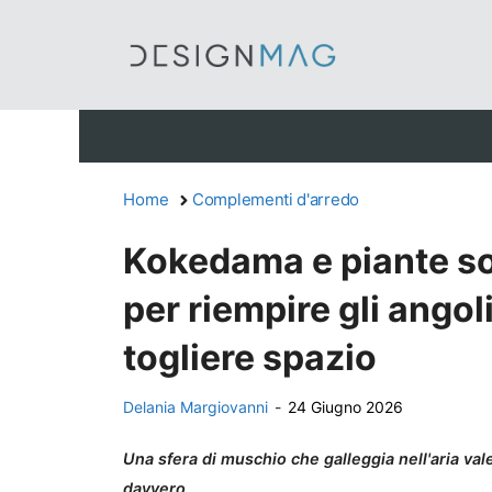
Vai
al
contenuto
Home
Complementi d'arredo
Kokedama e piante so
per riempire gli angol
togliere spazio
Delania Margiovanni
-
24 Giugno 2026
Una sfera di muschio che galleggia nell'aria vale 
davvero.