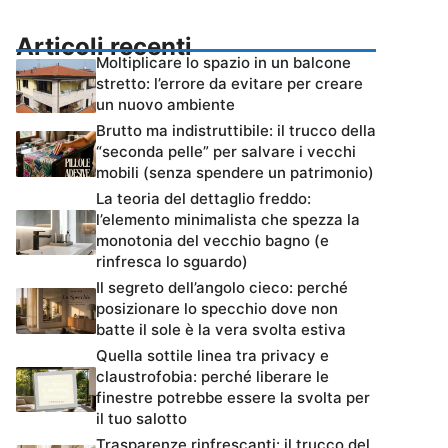
Articoli recenti
Moltiplicare lo spazio in un balcone
stretto: l’errore da evitare per creare
un nuovo ambiente
Brutto ma indistruttibile: il trucco della
“seconda pelle” per salvare i vecchi
mobili (senza spendere un patrimonio)
La teoria del dettaglio freddo:
l’elemento minimalista che spezza la
monotonia del vecchio bagno (e
rinfresca lo sguardo)
Il segreto dell’angolo cieco: perché
posizionare lo specchio dove non
batte il sole è la vera svolta estiva
Quella sottile linea tra privacy e
claustrofobia: perché liberare le
finestre potrebbe essere la svolta per
il tuo salotto
Trasparenze rinfrescanti: il trucco del