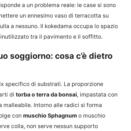
isponde a un problema reale: le case si sono
e mettere un ennesimo vaso di terracotta su
la a nessuno. Il kokedama occupa lo spazio
utilizzato tra il pavimento e il soffitto.
tuo soggiorno: cosa c’è dietro
x specifico di substrati. La proporzione
rti di
torba o terra da bonsai
, impastata con
malleabile. Intorno alle radici si forma
volge con
muschio Sphagnum
o muschio
 serve colla, non serve nessun supporto