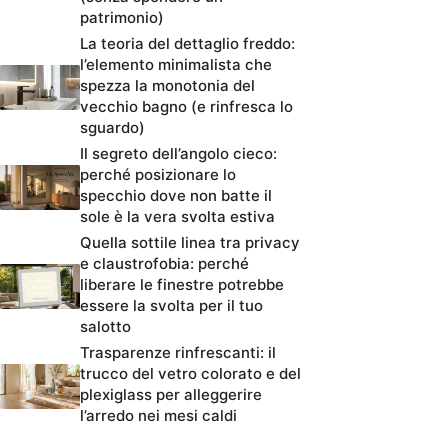
patrimonio)
La teoria del dettaglio freddo:
l’elemento minimalista che
spezza la monotonia del
vecchio bagno (e rinfresca lo
sguardo)
Il segreto dell’angolo cieco:
perché posizionare lo
specchio dove non batte il
sole è la vera svolta estiva
Quella sottile linea tra privacy
e claustrofobia: perché
liberare le finestre potrebbe
essere la svolta per il tuo
salotto
Trasparenze rinfrescanti: il
trucco del vetro colorato e del
plexiglass per alleggerire
l’arredo nei mesi caldi