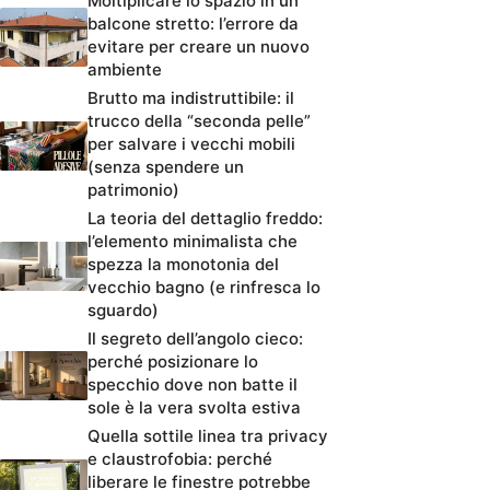
Moltiplicare lo spazio in un
balcone stretto: l’errore da
evitare per creare un nuovo
ambiente
Brutto ma indistruttibile: il
trucco della “seconda pelle”
per salvare i vecchi mobili
(senza spendere un
patrimonio)
La teoria del dettaglio freddo:
l’elemento minimalista che
spezza la monotonia del
vecchio bagno (e rinfresca lo
sguardo)
Il segreto dell’angolo cieco:
perché posizionare lo
specchio dove non batte il
sole è la vera svolta estiva
Quella sottile linea tra privacy
e claustrofobia: perché
liberare le finestre potrebbe