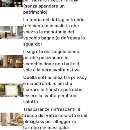
(senza spendere un
patrimonio)
La teoria del dettaglio freddo:
l’elemento minimalista che
spezza la monotonia del
vecchio bagno (e rinfresca lo
sguardo)
Il segreto dell’angolo cieco:
perché posizionare lo
specchio dove non batte il
sole è la vera svolta estiva
Quella sottile linea tra privacy
e claustrofobia: perché
liberare le finestre potrebbe
essere la svolta per il tuo
salotto
Trasparenze rinfrescanti: il
trucco del vetro colorato e del
plexiglass per alleggerire
l’arredo nei mesi caldi