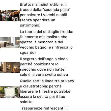
Brutto ma indistruttibile: il
trucco della “seconda pelle”
per salvare i vecchi mobili
(senza spendere un
patrimonio)
La teoria del dettaglio freddo:
l’elemento minimalista che
spezza la monotonia del
vecchio bagno (e rinfresca lo
sguardo)
Il segreto dell’angolo cieco:
perché posizionare lo
specchio dove non batte il
sole è la vera svolta estiva
Quella sottile linea tra privacy
e claustrofobia: perché
liberare le finestre potrebbe
essere la svolta per il tuo
salotto
Trasparenze rinfrescanti: il