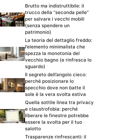
Brutto ma indistruttibile: il
trucco della “seconda pelle”
per salvare i vecchi mobili
(senza spendere un
patrimonio)
La teoria del dettaglio freddo:
l’elemento minimalista che
spezza la monotonia del
vecchio bagno (e rinfresca lo
sguardo)
Il segreto dell’angolo cieco:
perché posizionare lo
specchio dove non batte il
sole è la vera svolta estiva
Quella sottile linea tra privacy
e claustrofobia: perché
liberare le finestre potrebbe
essere la svolta per il tuo
salotto
Trasparenze rinfrescanti: il