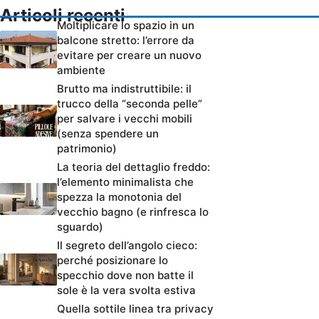
Articoli recenti
Moltiplicare lo spazio in un
balcone stretto: l’errore da
evitare per creare un nuovo
ambiente
Brutto ma indistruttibile: il
trucco della “seconda pelle”
per salvare i vecchi mobili
(senza spendere un
patrimonio)
La teoria del dettaglio freddo:
l’elemento minimalista che
spezza la monotonia del
vecchio bagno (e rinfresca lo
sguardo)
Il segreto dell’angolo cieco:
perché posizionare lo
specchio dove non batte il
sole è la vera svolta estiva
Quella sottile linea tra privacy