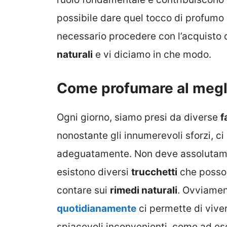
possibile dare quel tocco di profumo 
necessario procedere con l’acquisto 
naturali
e vi diciamo in che modo.
Come profumare al meglio
Ogni giorno, siamo presi da diverse
f
nonostante gli innumerevoli sforzi, c
adeguatamente. Non deve assolutame
esistono diversi
trucchetti
che possono
contare sui
rimedi naturali
. Ovviame
quotidianamente
ci permette di vive
spiacevoli inconvenienti, come ad ese