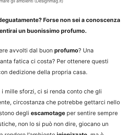
mare gli ambienti (Designmag.it)
 adeguatamente? Forse non sei a conoscenza
 sentirai un buonissimo profumo.
sere avvolti dal buon
profumo
? Una
nta fatica ci costa? Per ottenere questi
con dedizione della propria casa.
 mille sforzi, ci si renda conto che gli
e, circostanza che potrebbe gettarci nello
istono degli
escamotage
per sentire sempre
che, non lo si può non dire, giocano un
 a rendere l’ambiente
igienizzato
, ma è