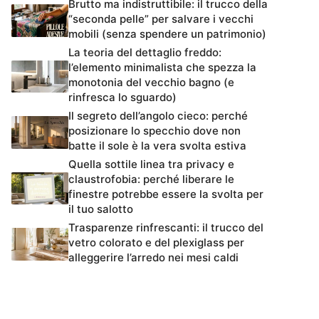
Brutto ma indistruttibile: il trucco della
“seconda pelle” per salvare i vecchi
mobili (senza spendere un patrimonio)
La teoria del dettaglio freddo:
l’elemento minimalista che spezza la
monotonia del vecchio bagno (e
rinfresca lo sguardo)
Il segreto dell’angolo cieco: perché
posizionare lo specchio dove non
batte il sole è la vera svolta estiva
Quella sottile linea tra privacy e
claustrofobia: perché liberare le
finestre potrebbe essere la svolta per
il tuo salotto
Trasparenze rinfrescanti: il trucco del
vetro colorato e del plexiglass per
alleggerire l’arredo nei mesi caldi