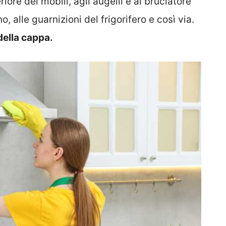
re dei mobili, agli augelli e ai bruciatore
o, alle guarnizioni del frigorifero e così via.
della cappa.