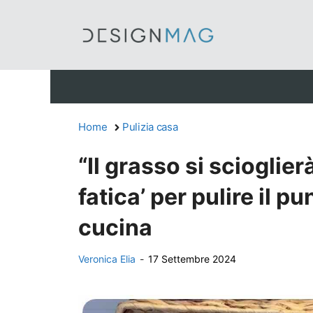
Vai
al
contenuto
Home
Pulizia casa
“Il grasso si scioglier
fatica’ per pulire il p
cucina
Veronica Elia
-
17 Settembre 2024