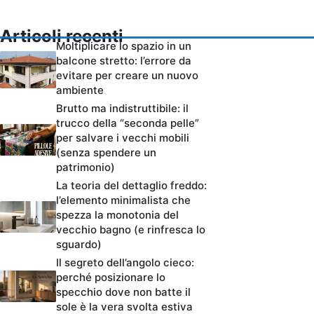
Articoli recenti
Moltiplicare lo spazio in un
balcone stretto: l’errore da
evitare per creare un nuovo
ambiente
Brutto ma indistruttibile: il
trucco della “seconda pelle”
per salvare i vecchi mobili
(senza spendere un
patrimonio)
La teoria del dettaglio freddo:
l’elemento minimalista che
spezza la monotonia del
vecchio bagno (e rinfresca lo
sguardo)
Il segreto dell’angolo cieco:
perché posizionare lo
specchio dove non batte il
sole è la vera svolta estiva