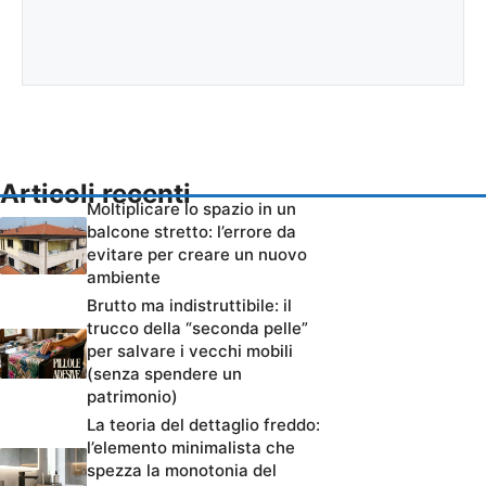
Articoli recenti
Moltiplicare lo spazio in un
balcone stretto: l’errore da
evitare per creare un nuovo
ambiente
Brutto ma indistruttibile: il
trucco della “seconda pelle”
per salvare i vecchi mobili
(senza spendere un
patrimonio)
La teoria del dettaglio freddo:
l’elemento minimalista che
spezza la monotonia del