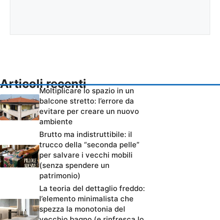
Articoli recenti
Moltiplicare lo spazio in un
balcone stretto: l’errore da
evitare per creare un nuovo
ambiente
Brutto ma indistruttibile: il
trucco della “seconda pelle”
per salvare i vecchi mobili
(senza spendere un
patrimonio)
La teoria del dettaglio freddo:
l’elemento minimalista che
spezza la monotonia del
vecchio bagno (e rinfresca lo