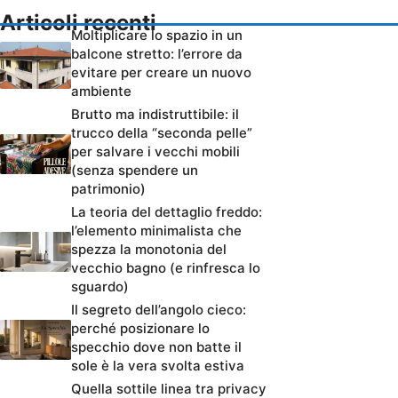
Articoli recenti
Moltiplicare lo spazio in un
balcone stretto: l’errore da
evitare per creare un nuovo
ambiente
Brutto ma indistruttibile: il
trucco della “seconda pelle”
per salvare i vecchi mobili
(senza spendere un
patrimonio)
La teoria del dettaglio freddo:
l’elemento minimalista che
spezza la monotonia del
vecchio bagno (e rinfresca lo
sguardo)
Il segreto dell’angolo cieco:
perché posizionare lo
specchio dove non batte il
sole è la vera svolta estiva
Quella sottile linea tra privacy