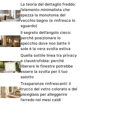
La teoria del dettaglio freddo:
l’elemento minimalista che
spezza la monotonia del
vecchio bagno (e rinfresca lo
sguardo)
Il segreto dell’angolo cieco:
perché posizionare lo
specchio dove non batte il
sole è la vera svolta estiva
Quella sottile linea tra privacy
e claustrofobia: perché
liberare le finestre potrebbe
essere la svolta per il tuo
salotto
Trasparenze rinfrescanti: il
trucco del vetro colorato e del
plexiglass per alleggerire
l’arredo nei mesi caldi