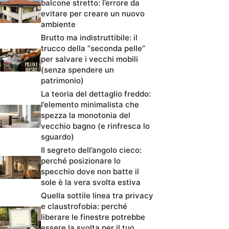
balcone stretto: l’errore da
evitare per creare un nuovo
ambiente
Brutto ma indistruttibile: il
trucco della “seconda pelle”
per salvare i vecchi mobili
(senza spendere un
patrimonio)
La teoria del dettaglio freddo:
l’elemento minimalista che
spezza la monotonia del
vecchio bagno (e rinfresca lo
sguardo)
Il segreto dell’angolo cieco:
perché posizionare lo
specchio dove non batte il
sole è la vera svolta estiva
Quella sottile linea tra privacy
e claustrofobia: perché
liberare le finestre potrebbe
essere la svolta per il tuo