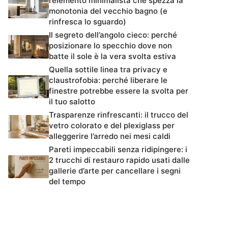
l’elemento minimalista che spezza la
monotonia del vecchio bagno (e
rinfresca lo sguardo)
Il segreto dell’angolo cieco: perché
posizionare lo specchio dove non
batte il sole è la vera svolta estiva
Quella sottile linea tra privacy e
claustrofobia: perché liberare le
finestre potrebbe essere la svolta per
il tuo salotto
Trasparenze rinfrescanti: il trucco del
vetro colorato e del plexiglass per
alleggerire l’arredo nei mesi caldi
Pareti impeccabili senza ridipingere: i
2 trucchi di restauro rapido usati dalle
gallerie d’arte per cancellare i segni
del tempo