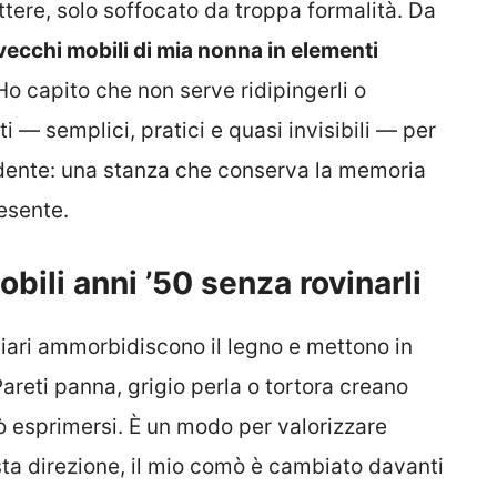
ttere, solo soffocato da troppa formalità. Da
vecchi mobili di mia nonna in elementi
Ho capito che non serve ridipingerli o
 — semplici, pratici e quasi invisibili — per
rendente: una stanza che conserva la memoria
resente.
bili anni ’50 senza rovinarli
hiari ammorbidiscono il legno e mettono in
Pareti panna, grigio perla o tortora creano
uò esprimersi. È un modo per valorizzare
ta direzione, il mio comò è cambiato davanti