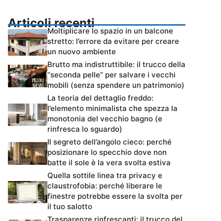
Articoli recenti
Moltiplicare lo spazio in un balcone
stretto: l’errore da evitare per creare
un nuovo ambiente
Brutto ma indistruttibile: il trucco della
“seconda pelle” per salvare i vecchi
mobili (senza spendere un patrimonio)
La teoria del dettaglio freddo:
l’elemento minimalista che spezza la
monotonia del vecchio bagno (e
rinfresca lo sguardo)
Il segreto dell’angolo cieco: perché
posizionare lo specchio dove non
batte il sole è la vera svolta estiva
Quella sottile linea tra privacy e
claustrofobia: perché liberare le
finestre potrebbe essere la svolta per
il tuo salotto
Trasparenze rinfrescanti: il trucco del