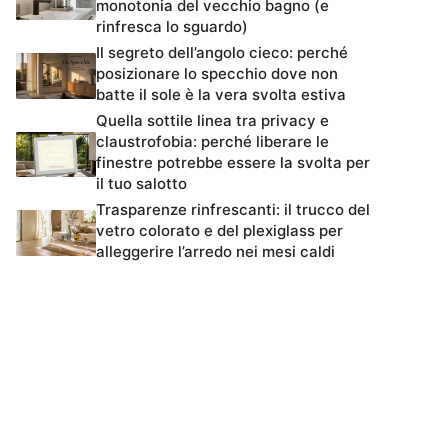
monotonia del vecchio bagno (e
rinfresca lo sguardo)
Il segreto dell’angolo cieco: perché
posizionare lo specchio dove non
batte il sole è la vera svolta estiva
Quella sottile linea tra privacy e
claustrofobia: perché liberare le
finestre potrebbe essere la svolta per
il tuo salotto
Trasparenze rinfrescanti: il trucco del
vetro colorato e del plexiglass per
alleggerire l’arredo nei mesi caldi