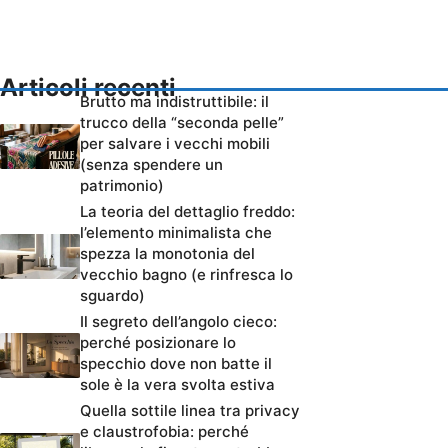
Articoli recenti
Brutto ma indistruttibile: il
trucco della “seconda pelle”
per salvare i vecchi mobili
(senza spendere un
patrimonio)
La teoria del dettaglio freddo:
l’elemento minimalista che
spezza la monotonia del
vecchio bagno (e rinfresca lo
sguardo)
Il segreto dell’angolo cieco:
perché posizionare lo
specchio dove non batte il
sole è la vera svolta estiva
Quella sottile linea tra privacy
e claustrofobia: perché