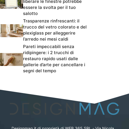
liberare le finestre potrebbe
essere la svolta per il tuo
salotto
Trasparenze rinfrescanti: il
trucco del vetro colorato e del
plexiglass per alleggerire
l’arredo nei mesi caldi
Pareti impeccabili senza
ridipingere: i 2 trucchi di
restauro rapido usati dalle
gallerie d’arte per cancellare i
segni del tempo
Designmag.it di proprietà di WEB 365 SRL - Via Nicola