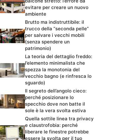
balcone stretto: l’errore da
evitare per creare un nuovo
ambiente
Brutto ma indistruttibile: il
trucco della “seconda pelle”
per salvare i vecchi mobili
(senza spendere un
patrimonio)
La teoria del dettaglio freddo:
l’elemento minimalista che
spezza la monotonia del
vecchio bagno (e rinfresca lo
sguardo)
Il segreto dell’angolo cieco:
perché posizionare lo
specchio dove non batte il
sole è la vera svolta estiva
Quella sottile linea tra privacy
e claustrofobia: perché
liberare le finestre potrebbe
essere la svolta per il tuo