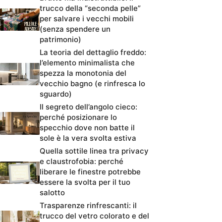
trucco della “seconda pelle”
per salvare i vecchi mobili
(senza spendere un
patrimonio)
La teoria del dettaglio freddo:
l’elemento minimalista che
spezza la monotonia del
vecchio bagno (e rinfresca lo
sguardo)
Il segreto dell’angolo cieco:
perché posizionare lo
specchio dove non batte il
sole è la vera svolta estiva
Quella sottile linea tra privacy
e claustrofobia: perché
liberare le finestre potrebbe
essere la svolta per il tuo
salotto
Trasparenze rinfrescanti: il
trucco del vetro colorato e del