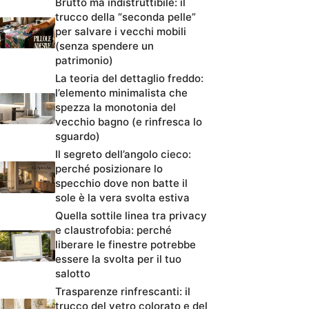
Brutto ma indistruttibile: il
trucco della “seconda pelle”
per salvare i vecchi mobili
(senza spendere un
patrimonio)
La teoria del dettaglio freddo:
l’elemento minimalista che
spezza la monotonia del
vecchio bagno (e rinfresca lo
sguardo)
Il segreto dell’angolo cieco:
perché posizionare lo
specchio dove non batte il
sole è la vera svolta estiva
Quella sottile linea tra privacy
e claustrofobia: perché
liberare le finestre potrebbe
essere la svolta per il tuo
salotto
Trasparenze rinfrescanti: il
trucco del vetro colorato e del