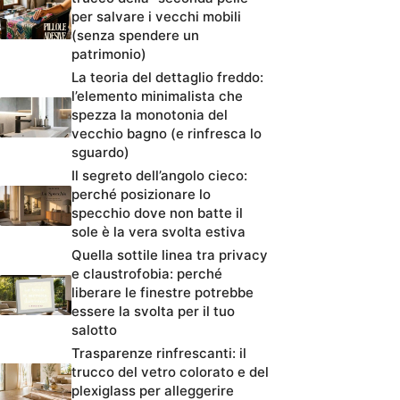
per salvare i vecchi mobili
(senza spendere un
patrimonio)
La teoria del dettaglio freddo:
l’elemento minimalista che
spezza la monotonia del
vecchio bagno (e rinfresca lo
sguardo)
Il segreto dell’angolo cieco:
perché posizionare lo
specchio dove non batte il
sole è la vera svolta estiva
Quella sottile linea tra privacy
e claustrofobia: perché
liberare le finestre potrebbe
essere la svolta per il tuo
salotto
Trasparenze rinfrescanti: il
trucco del vetro colorato e del
plexiglass per alleggerire