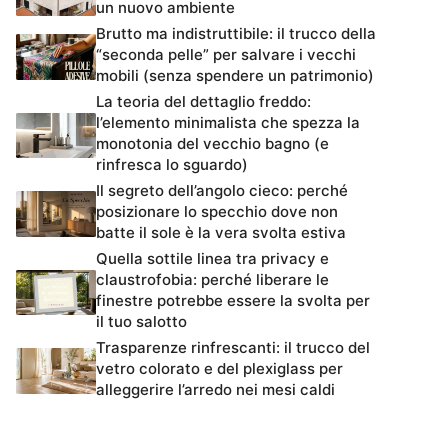
un nuovo ambiente
Brutto ma indistruttibile: il trucco della
“seconda pelle” per salvare i vecchi
mobili (senza spendere un patrimonio)
La teoria del dettaglio freddo:
l’elemento minimalista che spezza la
monotonia del vecchio bagno (e
rinfresca lo sguardo)
Il segreto dell’angolo cieco: perché
posizionare lo specchio dove non
batte il sole è la vera svolta estiva
Quella sottile linea tra privacy e
claustrofobia: perché liberare le
finestre potrebbe essere la svolta per
il tuo salotto
Trasparenze rinfrescanti: il trucco del
vetro colorato e del plexiglass per
alleggerire l’arredo nei mesi caldi