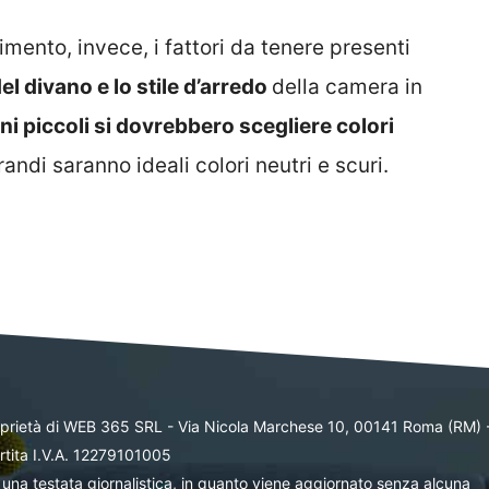
timento, invece, i fattori da tenere presenti
el divano e lo stile d’arredo
della camera in
ni piccoli si dovrebbero scegliere colori
andi saranno ideali colori neutri e scuri.
oprietà di WEB 365 SRL - Via Nicola Marchese 10, 00141 Roma (RM) 
rtita I.V.A. 12279101005
una testata giornalistica, in quanto viene aggiornato senza alcuna