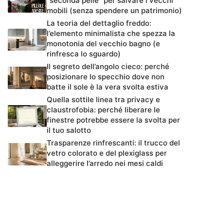
“seconda pelle” per salvare i vecchi
mobili (senza spendere un patrimonio)
La teoria del dettaglio freddo:
l’elemento minimalista che spezza la
monotonia del vecchio bagno (e
rinfresca lo sguardo)
Il segreto dell’angolo cieco: perché
posizionare lo specchio dove non
batte il sole è la vera svolta estiva
Quella sottile linea tra privacy e
claustrofobia: perché liberare le
finestre potrebbe essere la svolta per
il tuo salotto
Trasparenze rinfrescanti: il trucco del
vetro colorato e del plexiglass per
alleggerire l’arredo nei mesi caldi