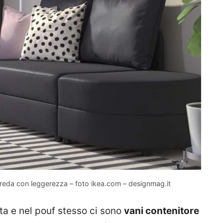
rreda con leggerezza – foto ikea.com – designmag.it
ta e nel pouf stesso ci sono
vani contenitore