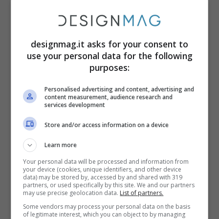
squadrate o geometriche ma anzi avranno
linee morbide e ricurve. I divani saranno
abbelliti da cuscini e coperte a
designmag.it asks for your consent to
piacimento. Sarà proprio con i cuscini che
use your personal data for the following
potrete sbizzarrirvi un po’ di più nella
purposes:
scelta dei colori e delle fantasie per
Personalised advertising and content, advertising and
personalizzare il vostro
salotto shabby
content measurement, audience research and
services development
chic
.
Store and/or access information on a device
Chi ama di più le atmosfere campestri
Learn more
potrà optare per divani dalle fantasie
Your personal data will be processed and information from
your device (cookies, unique identifiers, and other device
floreali nelle delicate tonalità pastello di
data) may be stored by, accessed by and shared with 319
partners, or used specifically by this site. We and our partners
chiara ispirazione primaverile; chi invece
may use precise geolocation data.
List of partners.
predilige gli ambienti marittimi trarrà
Some vendors may process your personal data on the basis
of legitimate interest, which you can object to by managing