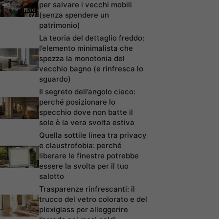
per salvare i vecchi mobili
(senza spendere un
patrimonio)
La teoria del dettaglio freddo:
l’elemento minimalista che
spezza la monotonia del
vecchio bagno (e rinfresca lo
sguardo)
Il segreto dell’angolo cieco:
perché posizionare lo
specchio dove non batte il
sole è la vera svolta estiva
Quella sottile linea tra privacy
e claustrofobia: perché
liberare le finestre potrebbe
essere la svolta per il tuo
salotto
Trasparenze rinfrescanti: il
trucco del vetro colorato e del
plexiglass per alleggerire