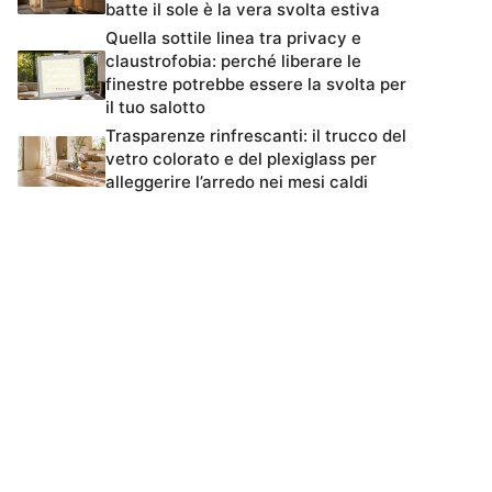
batte il sole è la vera svolta estiva
Quella sottile linea tra privacy e
claustrofobia: perché liberare le
finestre potrebbe essere la svolta per
il tuo salotto
Trasparenze rinfrescanti: il trucco del
vetro colorato e del plexiglass per
alleggerire l’arredo nei mesi caldi