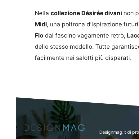
Nella
collezione Désirée divani
non p
Midi
, una poltrona d’ispirazione futur
Flo
dal fascino vagamente retrò,
Lac
dello stesso modello. Tutte garantisc
facilmente nei salotti più disparati.
Designmag.it di pr