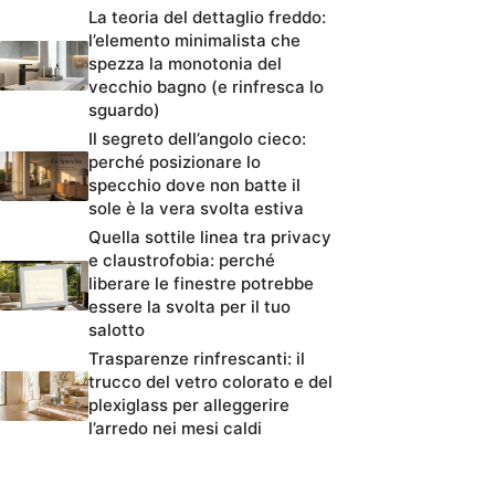
La teoria del dettaglio freddo:
l’elemento minimalista che
spezza la monotonia del
vecchio bagno (e rinfresca lo
sguardo)
Il segreto dell’angolo cieco:
perché posizionare lo
specchio dove non batte il
sole è la vera svolta estiva
Quella sottile linea tra privacy
e claustrofobia: perché
liberare le finestre potrebbe
essere la svolta per il tuo
salotto
Trasparenze rinfrescanti: il
trucco del vetro colorato e del
plexiglass per alleggerire
l’arredo nei mesi caldi